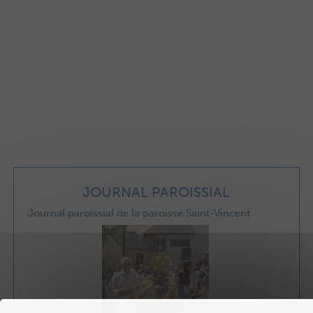
JOURNAL PAROISSIAL
Journal paroissial de la paroisse Saint-Vincent