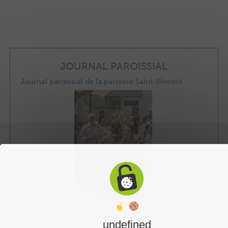
JOURNAL PAROISSIAL
Journal paroissial de la paroisse Saint-Vincent
undefined