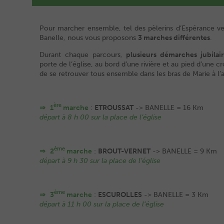
Pour marcher ensemble, tel des pèlerins d’Espérance v
Banelle, nous vous proposons
3 marches différentes
.
Durant chaque parcours,
plusieurs démarches jubilai
porte de l’église, au bord d’une rivière et au pied d’une c
de se retrouver tous ensemble dans les bras de Marie à l’
ère
⇒ 1
marche
:
ETROUSSAT
-> BANELLE = 16 Km
départ à 8 h 00 sur la place de l’église
ème
⇒ 2
marche
:
BROUT-VERNET
-> BANELLE = 9 Km
départ à 9 h 30 sur la place de l’église
ème
⇒ 3
marche
:
ESCUROLLES
-> BANELLE = 3 Km
départ à 11 h 00 sur la place de l’église