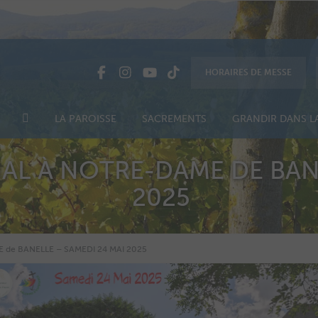
HORAIRES DE MESSE
LA PAROISSE
SACREMENTS
GRANDIR DANS LA
IAL À NOTRE-DAME DE BAN
2025
 de BANELLE – SAMEDI 24 MAI 2025