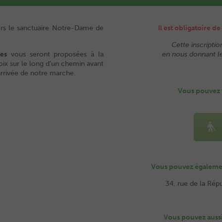
ers le sanctuaire Notre-Dame de
Il est obligatoire d
Cette inscripti
res
vous seront proposées à la
en nous donnant le
roix sur le long d’un chemin avant
arrivée de notre marche.
Vous pouvez v
Vous pouvez également
34, rue de la Rép
Vous pouvez aussi