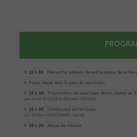
PROGRAM
◊ 12 h 30
: Démarche jubilaire devant la statue de la Vier
◊
Pique-nique dans le parc du sanctuaire
◊ 14 h 00
: Présentation du sanctuaire Notre-Dame de B
par Anne ROZIER & Michèle JAFFUEL
◊ 15 h 00
: Conférence sur le Credo
par Robert AUDOUARD, diacre
◊ 16 h 00
: Messe de clôture