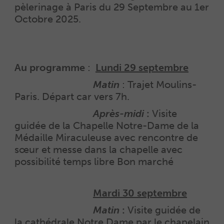
pèlerinage à Paris du 29 Septembre au 1er
Octobre 2025.
Au programme
:
Lundi 29 septembre
Au programme
:
Matin
: Trajet Moulins-
Paris. Départ car vers 7h.
Au programme
:
Après-midi
:
Visite
guidée de la Chapelle Notre-Dame de la
Médaille Miraculeuse avec rencontre de
sœur et messe dans la chapelle avec
possibilité temps libre Bon marché
Au programme
:
Mardi 30 septembre
Au programme :
Matin
:
Visite guidée de
la cathédrale Notre Dame par le chapelain