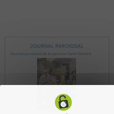
JOURNAL PAROISSIAL
Journal paroissial de la paroisse Saint-Vincent