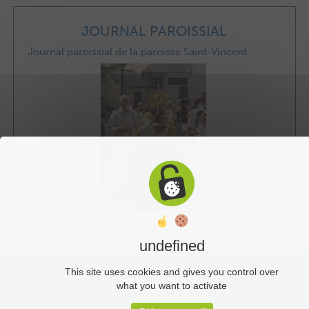
JOURNAL PAROISSIAL
Journal paroissial de la paroisse Saint-Vincent
undefined
Liens utiles
This site uses cookies and gives you control over
what you want to activate
Plan du site