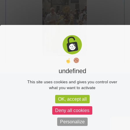
undefined
Liens utiles
This site uses cookies and gives you control over
what you want to activate
Plan du site
OK, accept all
Administration
Deny all cookies
Mentions légales
Personalize
Politique de confidentialité