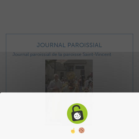
JOURNAL PAROISSIAL
Journal paroissial de la paroisse Saint-Vincent