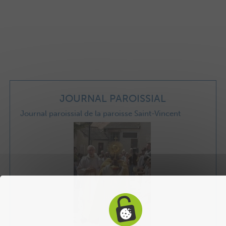
JOURNAL PAROISSIAL
Journal paroissial de la paroisse Saint-Vincent