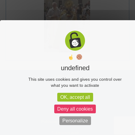
undefined
Liens utiles
This site uses cookies and gives you control over
what you want to activate
Plan du site
OK, accept all
Administration
Deny all cookies
Mentions légales
Personalize
Politique de confidentialité
C-toucom web