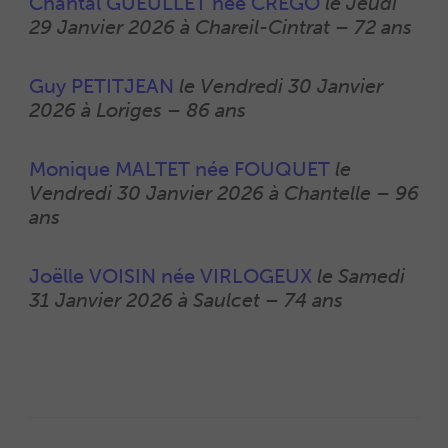
Chantal GUEULLET née CREGO
le
Jeudi
29 Janvier 2026 à Chareil-Cintrat
–
72 ans
0
Guy PETITJEAN
le
Vendredi 30 Janvier
2026 à Loriges
–
86 ans
0
Monique MALTET née FOUQUET
le
Vendredi 30 Janvier 2026 à Chantelle
–
96
ans
0
Joëlle VOISIN née VIRLOGEUX
le
Samedi
31 Janvier 2026 à Saulcet
–
74 ans